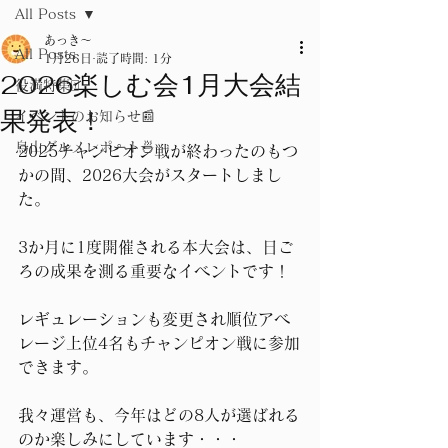
All Posts
あっき～
All Posts
1月26日
読了時間: 1分
2026楽しむ会1月大会結
役満特集🀄
果発表！
イベントのお知らせ📰
烏山グルメレポート🍜
2025チャンピオン戦が終わったのもつ
かの間、2026大会がスタートしまし
た。
3か月に1度開催される本大会は、日ご
ろの成果を測る重要なイベントです！
レギュレーションも変更され順位アベ
レージ上位4名もチャンピオン戦に参加
できます。
我々運営も、今年はどの8人が選ばれる
のか楽しみにしています・・・