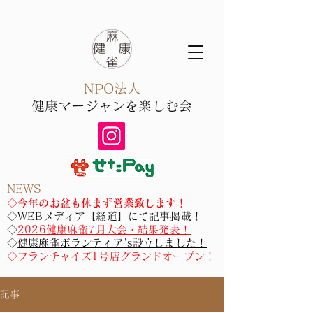
NPO法人
健康マー
ジャン​を楽しむ会
NEWS
​​◇
今年のお盆も休まず営業致します！
◇
WEBメディア【経道】にて記事掲載！
◇
2026健康麻雀7月大会・結果発表！
◇
健康麻雀ボランティア's設立しました！
◇
フランチャイズ1号店グランドオープン！
記事