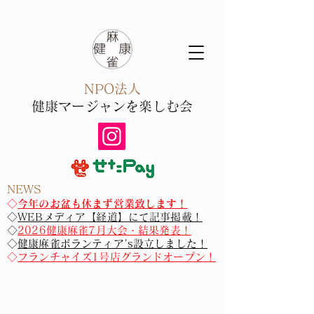
NPO法人
健康マー
ジャン​を楽しむ会
NEWS
​​◇
今年のお盆も休まず営業致します！
◇
WEBメディア【経道】にて記事掲載！
◇
2026健康麻雀7月大会・結果発表！
◇
健康麻雀ボランティア's設立しました！
◇
フランチャイズ1号店グランドオープン！