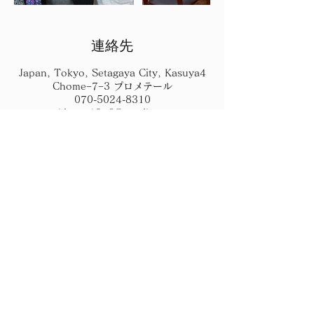
連絡先
Japan, Tokyo, Setagaya City, Kasuya4
Chome−7−3 プロメテール
070-5024-8310
akiyasu1976@gmail.com
お問い合わせ
akiyasu1976@gmail.com
070-5024-8310