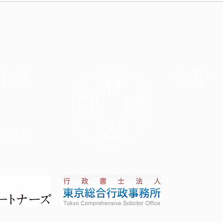
わせ
会場へ
gmail.com
東京都世田
-8310
© このサイトは
Wix.com
を使って作成されまし