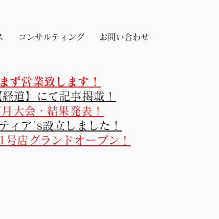
ス
コンサルティング
お問い合わせ
まず営業致します！
【経道】にて記事掲載！
雀7月大会・結果発表！
ティア's設立しました！
1号店グランドオープン！