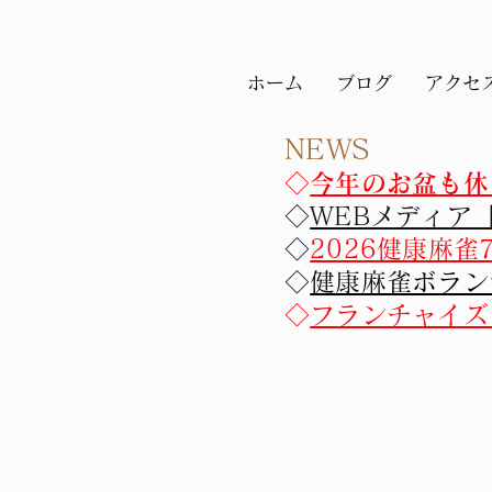
ホーム
ブログ
アクセ
NEWS
​​◇
今年のお盆も休
◇
WEBメディア
◇
2026健康麻
◇
健康麻雀ボラン
◇
フランチャイズ