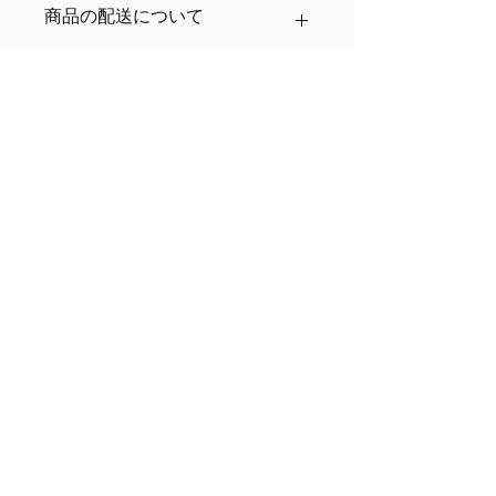
商品の配送について
い。顧客が商品に満足しなかった場合
や、不備があった場合に行う手続きの
手順などを説明しましょう。内容を明
配送地域、料金、所要時間、梱包な
確にすることで顧客からの信頼を獲得
ど、商品の配送に関する情報を入力し
し、安心して商品を購入していただけ
てください。配送情報を明確にするこ
ます。
とで顧客からの信頼を獲得し、安心し
お問い合わせ
て商品を購入していただけます。
akiyasu1976@gmail.com
070-5024-8310
会場へのアクセス