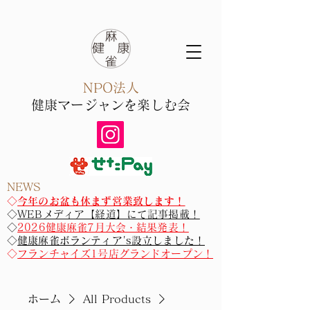
NPO法人
健康マー
ジャン​を楽しむ会
NEWS
​​◇
今年のお盆も休まず営業致します！
◇
WEBメディア【経道】にて記事掲載！
◇
2026健康麻雀7月大会・結果発表！
◇
健康麻雀ボランティア's設立しました！
◇
フランチャイズ1号店グランドオープン！
ホーム
All Products