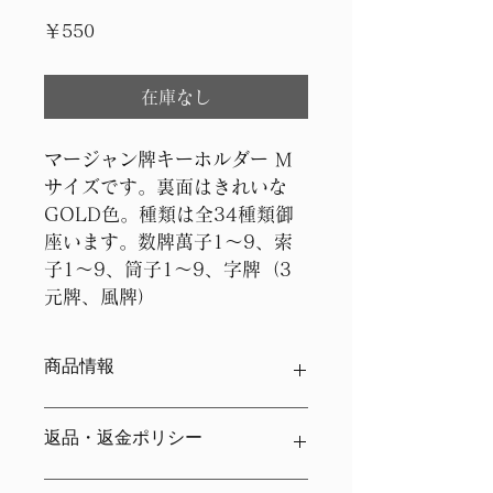
価
￥550
格
在庫なし
マージャン牌キーホルダー M
サイズです。裏面はきれいな
GOLD色。種類は全34種類御
座います。数牌萬子1～9、索
子1～9、筒子1～9、字牌（3
元牌、風牌）
商品情報
商品の詳細を入力してください。サイ
返品・返金ポリシー
ズ、素材、取扱説明に加え、商品の特
徴やおすすめのポイントなどを説明し
ましょう。
返品・返金ポリシーを入力してくださ