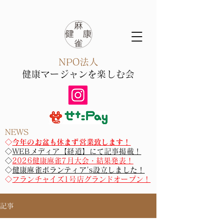
NPO法人
健康マー
ジャン​を楽しむ会
NEWS
​​◇
今年のお盆も休まず営業致します！
◇
WEBメディア【経道】にて記事掲載！
◇
2026健康麻雀7月大会・結果発表！
◇
健康麻雀ボランティア's設立しました！
◇
フランチャイズ1号店グランドオープン！
記事