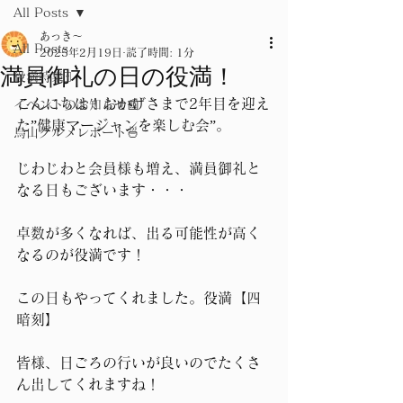
All Posts
あっき～
All Posts
2025年2月19日
読了時間: 1分
満員御礼の日の役満！
役満特集🀄
こんにちは！おかげさまで2年目を迎え
イベントのお知らせ📰
た”健康マージャンを楽しむ会”。
烏山グルメレポート🍜
じわじわと会員様も増え、満員御礼と
なる日もございます・・・
卓数が多くなれば、出る可能性が高く
なるのが役満です！
この日もやってくれました。役満【四
暗刻】
皆様、日ごろの行いが良いのでたくさ
ん出してくれますね！