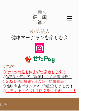
NPO法人
健康マー
ジャン​を楽しむ会
NEWS
​​◇
今年のお盆も休まず営業致します！
◇
WEBメディア【経道】にて記事掲載！
◇
2026健康麻雀7月大会・結果発表！
◇
健康麻雀ボランティア's設立しました！
◇
フランチャイズ1号店グランドオープン！
記事