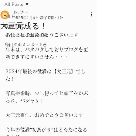
All Posts
あっき～
All Posts
2025年1月4日
読了時間: 1分
大三元成る！
役満特集🀄
あけましておめでとうございます
イベントのお知らせ📰
烏山グルメレポート🍜
年末は、バタバタしておりブログを更
新できずにすいません・・・
2024年最後の役満は【大三元】でし
た！
写真撮影時、少し待ってと帽子をかぶ
られ、パシャリ！
大三元画伯、おめでとうございます
今年の役満”初あがり”はどなたになる