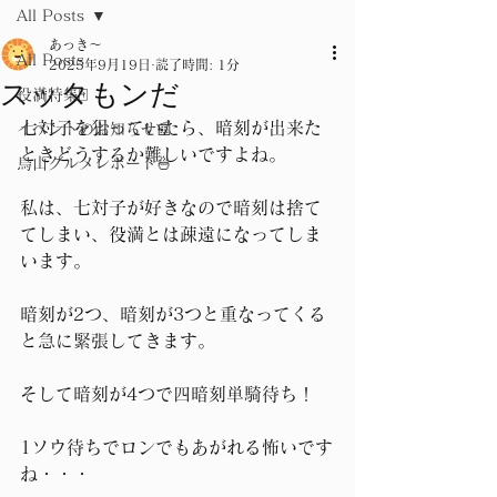
All Posts
あっき～
All Posts
2025年9月19日
読了時間: 1分
スッタもンだ
役満特集🀄
七対子を狙っていたら、暗刻が出来た
イベントのお知らせ📰
ときどうするか難しいですよね。
烏山グルメレポート🍜
私は、七対子が好きなので暗刻は捨て
てしまい、役満とは疎遠になってしま
います。
暗刻が2つ、暗刻が3つと重なってくる
と急に緊張してきます。
そして暗刻が4つで四暗刻単騎待ち！
1ソウ待ちでロンでもあがれる怖いです
ね・・・