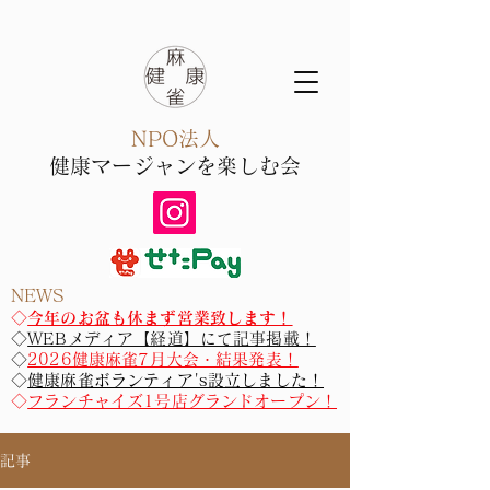
NPO法人
健康マー
ジャン​を楽しむ会
NEWS
​​◇
今年のお盆も休まず営業致します！
◇
WEBメディア【経道】にて記事掲載！
◇
2026健康麻雀7月大会・結果発表！
◇
健康麻雀ボランティア's設立しました！
◇
フランチャイズ1号店グランドオープン！
記事